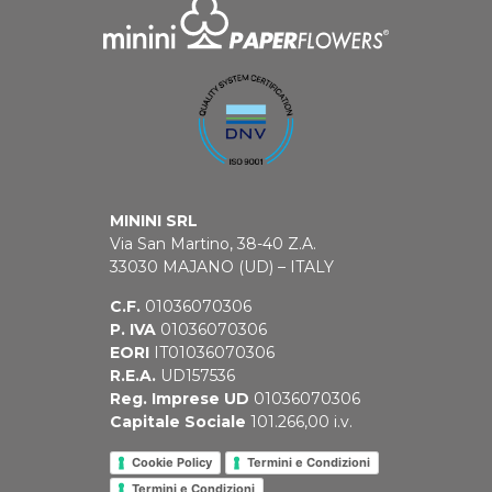
MININI SRL
Via San Martino, 38-40 Z.A.
33030 MAJANO (UD) – ITALY
C.F.
01036070306
P. IVA
01036070306
EORI
IT01036070306
R.E.A.
UD157536
Reg. Imprese UD
01036070306
Capitale Sociale
101.266,00 i.v.
Cookie Policy
Termini e Condizioni
Termini e Condizioni