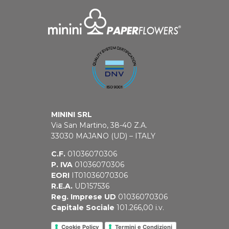
MININI SRL
Via San Martino, 38-40 Z.A.
33030 MAJANO (UD) – ITALY
C.F.
01036070306
P. IVA
01036070306
EORI
IT01036070306
R.E.A.
UD157536
Reg. Imprese UD
01036070306
Capitale Sociale
101.266,00 i.v.
Cookie Policy
Termini e Condizioni