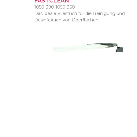
FASTCLEAN
1050-390 1050-360
Das ideale Vliestuch für die Reinigung und
Desinfektion von Oberflächen
METALL-WANDHALTERUNG FÜR
SPENDEREIMER ARTIKEL NW 55/6
9057-00I INOX / 9057-00W WEIß
Metall-Wandhalter für Spendereimer Mod