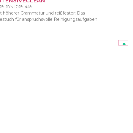
NTENSIVECLEAN
65-675 1065-445
t höherer Grammatur und reißfester: Das
iestuch für anspruchsvolle Reinigungsaufgaben
ANIFIX
42-920 1040-900 1060-960
s ideale Vliestuch für die Desinfektion von
erflächen