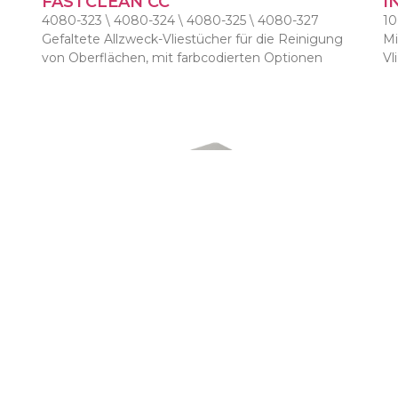
FASTCLEAN CC
I
4080-323 \ 4080-324 \ 4080-325 \ 4080-327
10
Gefaltete Allzweck-Vliestücher für die Reinigung
Mi
von Oberflächen, mit farbcodierten Optionen
Vl
PURE
S
0
4070-070
10
Kompostierbare gefaltete Vliestücher für
Da
Reinigung und Aufnahme von Flüssigkeiten
Ob