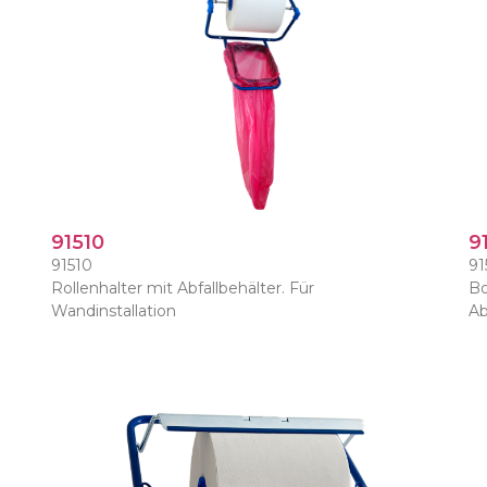
91510
9
91510
91
Rollenhalter mit Abfallbehälter. Für
Bo
Wandinstallation
Ab