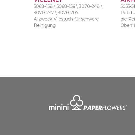
VICELNET
AIRF
5068-158 \ 5068-156 \ 3070-248 \
5055-5
3070-247 \ 3070-207
Putztuc
Allzweck-Vliestuch für schwere
die Re
Reinigung
Oberf