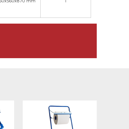
60x560x870 mm
1