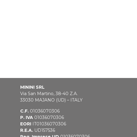
MININI SRL
Via San Martino, 38-40 Z.A.
33030 MAJANO (UD) – ITALY
C.F.
01036070306
P. IVA
01036070306
EORI
IT01036070306
R.E.A.
UD157536
Reg. Imprese UD
01036070306