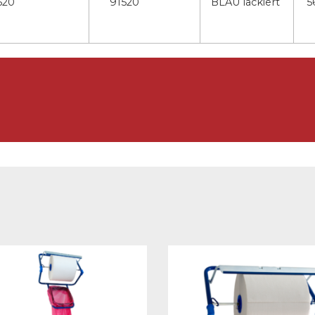
520
91520
BLAU lackiert
5