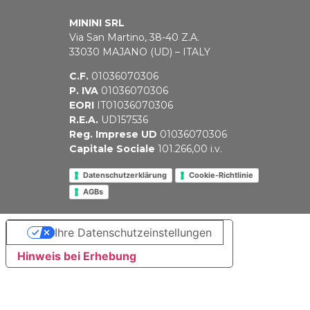
MININI SRL
Via San Martino, 38-40 Z.A.
33030 MAJANO (UD) – ITALY
C.F.
01036070306
P. IVA
01036070306
EORI
IT01036070306
R.E.A.
UD157536
Reg. Imprese UD
01036070306
Capitale Sociale
101.266,00 i.v.
Datenschutzerklärung
Cookie-Richtlinie
AGBs
Ihre Datenschutzeinstellungen
Hinweis bei Erhebung