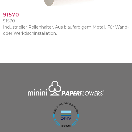
91570
91570
Industrieller Rollenhalter. Aus blaufarbigem Metall. Für Wand-
oder Werktischinstallation.