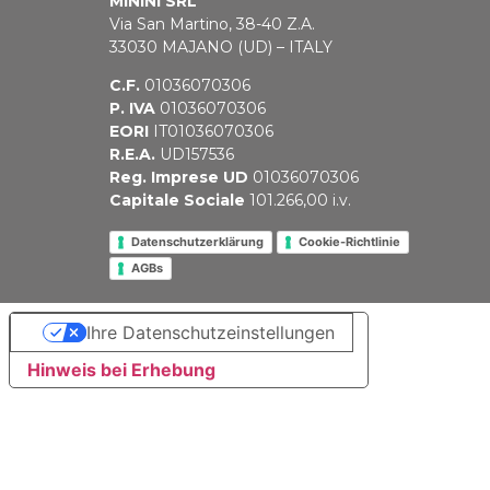
MININI SRL
Via San Martino, 38-40 Z.A.
33030 MAJANO (UD) – ITALY
C.F.
01036070306
P. IVA
01036070306
EORI
IT01036070306
R.E.A.
UD157536
Reg. Imprese UD
01036070306
Capitale Sociale
101.266,00 i.v.
Datenschutzerklärung
Cookie-Richtlinie
AGBs
Ihre Datenschutzeinstellungen
Hinweis bei Erhebung