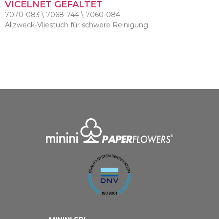
VICELNET GEFALTET
7070-083 \ 7068-744 \ 7060-084
Allzweck-Vliestuch für schwere Reinigung