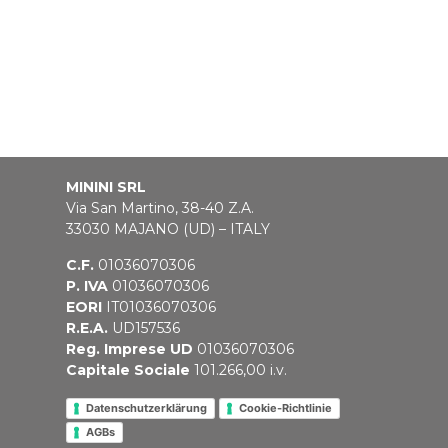
MININI SRL
Via San Martino, 38-40 Z.A.
33030 MAJANO (UD) – ITALY
C.F.
01036070306
P. IVA
01036070306
EORI
IT01036070306
R.E.A.
UD157536
Reg. Imprese UD
01036070306
Capitale Sociale
101.266,00 i.v.
Datenschutzerklärung
Cookie-Richtlinie
AGBs